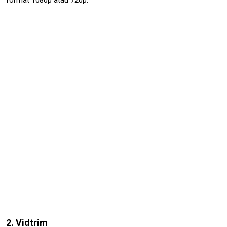
format 1080p atau 720p.
2. Vidtrim