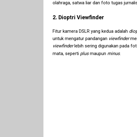
olahraga, satwa liar dan foto tugas jurnalis
2. Dioptri Viewfinder
Fitur kamera DSLR yang kedua adalah
diop
untuk mengatur pandangan
viewfinder
men
viewfinder
lebih sering digunakan pada fo
mata, seperti
plus
maupun
minus
.