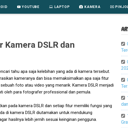
OID
YOUTUBE
LAPTOP
KAMERA
PINJO
AR
r Kamera DSLR dan
Ter
202
ncari tahu apa saja kelebihan yang ada di kamera tersebut.
rasikan kameranya dan bisa memaksimalkan apa saja fitur
 sebuah foto atau video yang menarik. Kamera DSLR menjadi
Ter
ati oleh para fotografer professional dan pemula.
dan
atkan pada kamera DSLR dan setiap fitur memiliki fungsi yang
 ada di kamera DSLR diutamakan untuk mendukung
ar hasilnya lebih jernih sesuai keinginan pengguna.
Gra