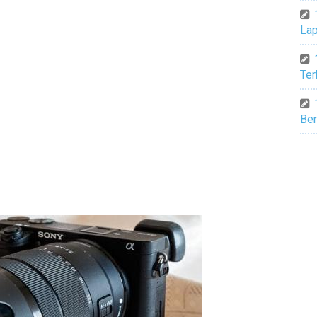
Lap
Ter
Ber